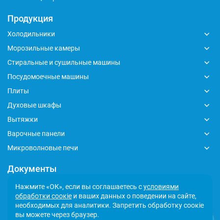
Продукция
Холодильники
Морозильные камеры
Стиральные и сушильные машины
Посудомоечные машины
Плиты
Духовые шкафы
Вытяжки
Варочные панели
Микроволновые печи
Документы
Глобальный кодекс делового поведения
Нажмите «ОК», если вы соглашаетесь с
условиями
обработки соокіе
и ваших данных о поведении на сайте,
Политика обработки персональных данных
необходимых для аналитики. Запретить обработку соокіе
Сообщить о несоответствии
вы можете через браузер.