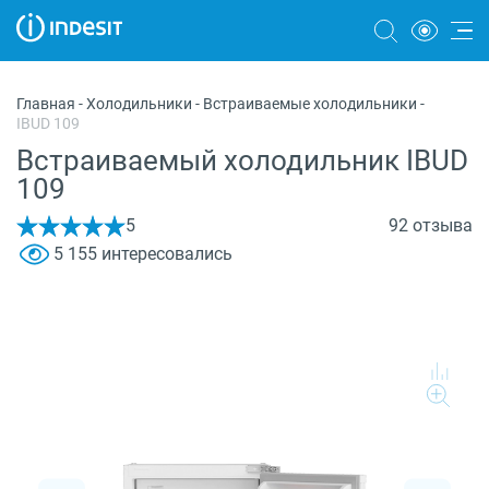
Холодильники
Главная
-
Холодильники
-
Встраиваемые холодильники
-
IBUD 109
Морозильные камеры
Встраиваемый холодильник IBUD
Стиральные и сушильные машины
109
Посудомоечные машины
5
92 отзыва
5 155 интересовались
Плиты
Духовые шкафы
Вытяжки
Варочные панели
Микроволновые печи