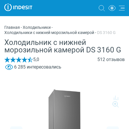
Холодильники
Главная
-
Холодильники
-
Холодильники с нижней морозильной камерой
-
DS 3160 G
Морозильные камеры
Холодильник с нижней
Стиральные и сушильные машины
морозильной камерой DS 3160 G
Посудомоечные машины
5,0
512 отзывов
6 285 интересовались
Плиты
Духовые шкафы
Вытяжки
Варочные панели
Микроволновые печи