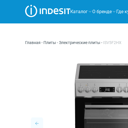
Каталог
О бренде
Где к
Холодильники
Морозильные камеры
Главная
-
Плиты
-
Электрические плиты
-
ISV5F2HX
Стиральные и сушильные машины
Посудомоечные машины
Плиты
Духовые шкафы
Вытяжки
Варочные панели
Микроволновые печи