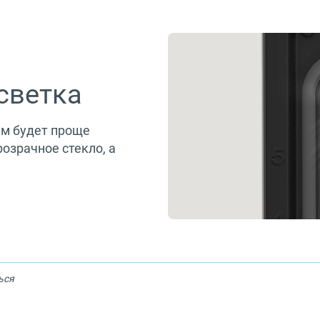
светка
ам будет проще
озрачное стекло, а
ься