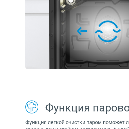
Функция парово
Функция легкой очистки паром поможет л