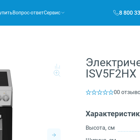
8 800 3
упить
Вопрос-ответ
Сервис
Электриче
ISV5F2HX
0
0 отзыв
Характеристи
Высота, см