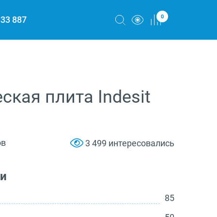
0
333 887
ская плита Indesit
ов
3 499 интересовались
ки
85