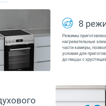
8 реж
Режимы приготовлени
нагревательные элем
части камеры, позво
условия для приготов
до пиццы с хрустяще
духового