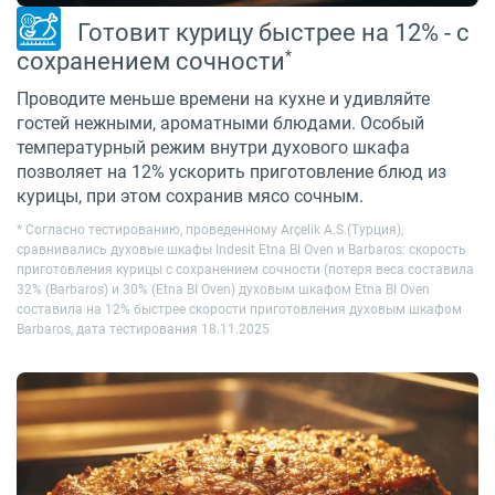
Готовит курицу быстрее на 12% - с
*
сохранением сочности
Проводите меньше времени на кухне и удивляйте
гостей нежными, ароматными блюдами. Особый
температурный режим внутри духового шкафа
позволяет на 12% ускорить приготовление блюд из
курицы, при этом сохранив мясо сочным.
* Cогласно тестированию, проведенному Arçelik A.S.(Турция),
сравнивались духовые шкафы Indesit Etna BI Oven и Barbaros: скорость
приготовления курицы с сохранением сочности (потеря веса составила
32% (Barbaros) и 30% (Etna BI Oven) духовым шкафом Etna BI Oven
составила на 12% быстрее скорости приготовления духовым шкафом
Barbaros, дата тестирования 18.11.2025