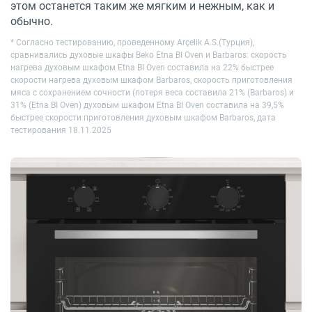
этом останется таким же мягким и нежным, как и
обычно.
* Согласно тестированию, проведенному Arçelik A.S.(Турция),
сравнивались духовые шкафы Beko Etna BI Oven и Barbaros: скорость
нагрева духовым шкафом Etna BI Oven составила на 22% быстрее
скорости нагрева духовым шкафом Barbaros, скорость приготовления
мяса с сохранением сочности (потеря веса составила 21% (Barbaros) и
31% (Etna BI Oven) духовым шкафом Etna BI Oven составила на 39,5%
быстрее скорости приготовления духовым шкафом Barbaros, дата
тестирования 18.11.2025