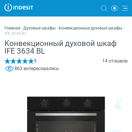
Холодильники
Главная
-
Духовые шкафы
-
Конвекционные духовые шкафы
-
IFE 3634 BL
Морозильные камеры
Конвекционный духовой шкаф
Стиральные и сушильные машины
IFE 3634 BL
Посудомоечные машины
5
14 отзывов
863 интересовались
Плиты
Духовые шкафы
Вытяжки
Варочные панели
Микроволновые печи