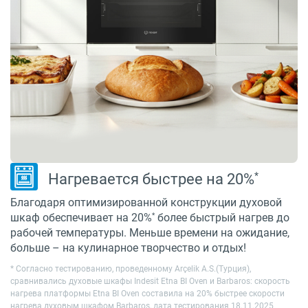
*
Нагревается быстрее на 20%
Благодаря оптимизированной конструкции духовой
*
шкаф обеспечивает на 20%
более быстрый нагрев до
рабочей температуры. Меньше времени на ожидание,
больше – на кулинарное творчество и отдых!
* Cогласно тестированию, проведенному Arçelik A.S.(Турция),
сравнивались духовые шкафы Indesit Etna BI Oven и Barbaros: скорость
нагрева платформы Etna BI Oven составила на 20% быстрее скорости
нагрева духовым шкафом Barbaros, дата тестирования 18.11.2025