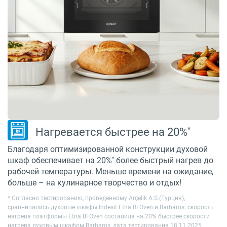
*
Нагревается быстрее на 20%
Благодаря оптимизированной конструкции духовой
*
шкаф обеспечивает на 20%
более быстрый нагрев до
рабочей температуры. Меньше времени на ожидание,
больше – на кулинарное творчество и отдых!
* Cогласно тестированию, проведенному Arçelik A.S.(Турция),
сравнивались духовые шкафы Indesit Etna BI Oven и Barbaros: скорость
нагрева платформы Etna BI Oven составила на 20% быстрее скорости
нагрева духовым шкафом Barbaros, дата тестирования 18.11.2025