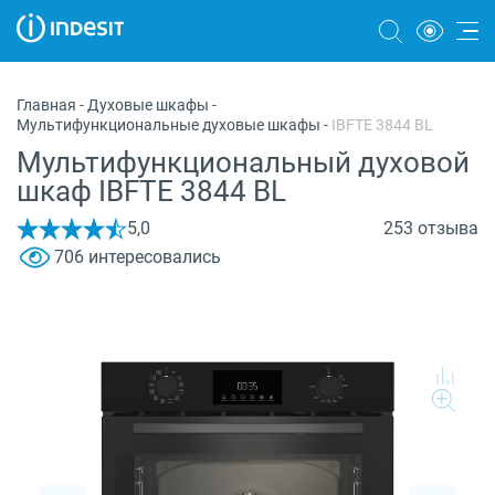
Холодильники
Главная
-
Духовые шкафы
-
Мультифункциональные духовые шкафы
-
IBFTE 3844 BL
Морозильные камеры
Мультифункциональный духовой
Стиральные и сушильные машины
шкаф IBFTE 3844 BL
Посудомоечные машины
5,0
253 отзыва
706 интересовались
Плиты
Духовые шкафы
Вытяжки
Варочные панели
Микроволновые печи