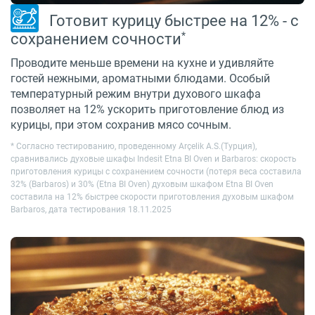
Готовит курицу быстрее на 12% - с
*
сохранением сочности
Проводите меньше времени на кухне и удивляйте
гостей нежными, ароматными блюдами. Особый
температурный режим внутри духового шкафа
позволяет на 12% ускорить приготовление блюд из
курицы, при этом сохранив мясо сочным.
* Cогласно тестированию, проведенному Arçelik A.S.(Турция),
сравнивались духовые шкафы Indesit Etna BI Oven и Barbaros: скорость
приготовления курицы с сохранением сочности (потеря веса составила
32% (Barbaros) и 30% (Etna BI Oven) духовым шкафом Etna BI Oven
составила на 12% быстрее скорости приготовления духовым шкафом
Barbaros, дата тестирования 18.11.2025