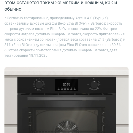
этом останется таким же мягким и нежным, как и
обычно.
* Согласно тестированию, проведенному Arçelik A.S.(Турция),
сравнивались духовые шкафы Beko Etna BI Oven и Barbaros: скорость
нагрева духовым шкафом Etna BI Oven составила на 22% быстрее
скорости нагрева духовым шкафом Barbaros, скорость приготовления
мяса с сохранением сочности (потеря веса составила 21% (Barbaros) и
31% (Etna BI Oven) духовым шкафом Etna BI Oven составила на 39,5%
быстрее скорости приготовления духовым шкафом Barbaros, дата
тестирования 18.11.2025