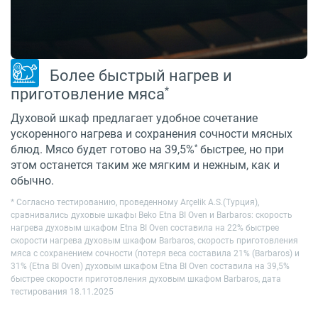
Более быстрый нагрев и
*
приготовление мяса
Духовой шкаф предлагает удобное сочетание
ускоренного нагрева и сохранения сочности мясных
*
блюд. Мясо будет готово на 39,5%
быстрее, но при
этом останется таким же мягким и нежным, как и
обычно.
* Согласно тестированию, проведенному Arçelik A.S.(Турция),
сравнивались духовые шкафы Beko Etna BI Oven и Barbaros: скорость
нагрева духовым шкафом Etna BI Oven составила на 22% быстрее
скорости нагрева духовым шкафом Barbaros, скорость приготовления
мяса с сохранением сочности (потеря веса составила 21% (Barbaros) и
31% (Etna BI Oven) духовым шкафом Etna BI Oven составила на 39,5%
быстрее скорости приготовления духовым шкафом Barbaros, дата
тестирования 18.11.2025