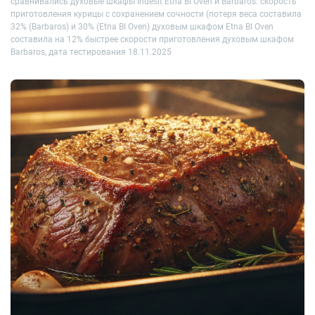
сравнивались духовые шкафы Indesit Etna BI Oven и Barbaros: скорость
приготовления курицы с сохранением сочности (потеря веса составила
32% (Barbaros) и 30% (Etna BI Oven) духовым шкафом Etna BI Oven
составила на 12% быстрее скорости приготовления духовым шкафом
Barbaros, дата тестирования 18.11.2025