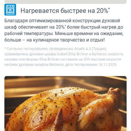
*
Нагревается быстрее на 20%
Благодаря оптимизированной конструкции духовой
*
шкаф обеспечивает на 20%
более быстрый нагрев до
рабочей температуры. Меньше времени на ожидание,
больше – на кулинарное творчество и отдых!
* Cогласно тестированию, проведенному Arçelik A.S.(Турция),
сравнивались духовые шкафы Indesit Etna BI Oven и Barbaros: скорость
нагрева платформы Etna BI Oven составила на 20% быстрее скорости
нагрева духовым шкафом Barbaros, дата тестирования 18.11.2025