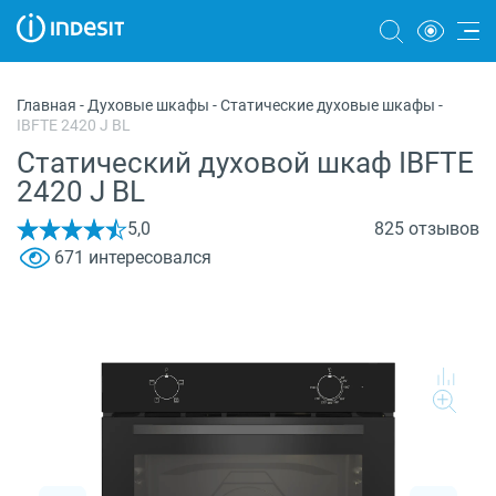
Холодильники
Главная
-
Духовые шкафы
-
Cтатические духовые шкафы
-
IBFTE 2420 J BL
Морозильные камеры
Cтатический духовой шкаф IBFTE
Стиральные и сушильные машины
2420 J BL
Посудомоечные машины
5,0
825 отзывов
671 интересовался
Плиты
Духовые шкафы
Вытяжки
Варочные панели
Микроволновые печи