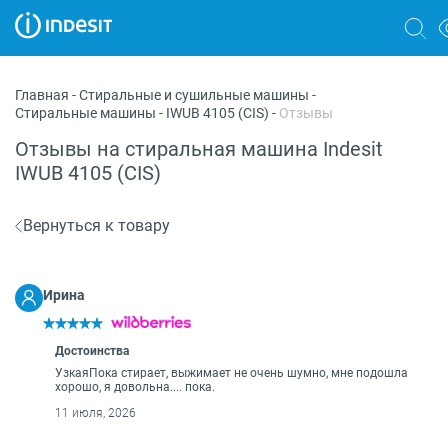
Холодильники
Главная
-
Стиральные и сушильные машины
-
Стиральные машины
-
IWUB 4105 (CIS)
-
Отзывы
Морозильные камеры
Отзывы на стиральная машина Indesit
Стиральные и сушильные машины
IWUB 4105 (CIS)
Посудомоечные машины
Вернуться к товару
Плиты
Духовые шкафы
Ирина
Вытяжки
Достоинства
Варочные панели
УзкаяПока стирает, выжимает не очень шумно, мне подошла
хорошо, я довольна.... пока.
Микроволновые печи
11 июля, 2026