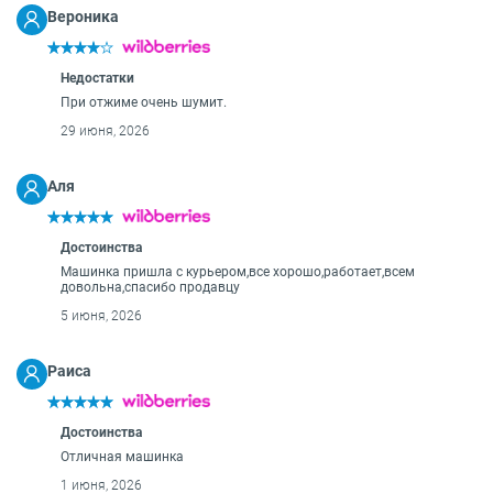
О бренде
Вероника
Технологии
Сервис
Вопрос-ответ
Недостатки
Библиотека
При отжиме очень шумит.
29 июня, 2026
8 800 3333 887
Аля
Достоинства
Машинка пришла с курьером,все хорошо,работает,всем
довольна,спасибо продавцу
5 июня, 2026
Раиса
Достоинства
Отличная машинка
1 июня, 2026