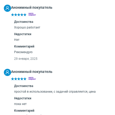
О бренде
Технологии
Анонимный покупатель
Сервис
Вопрос-ответ
Достоинства
Библиотека
Хорошо работает
8 800 3333 887
Недостатки
Нет
Комментарий
Рекомендую
29 января, 2025
Анонимный покупатель
Достоинства
простой в использовании, с задачей справляется, цена
Недостатки
пока нет
Комментарий