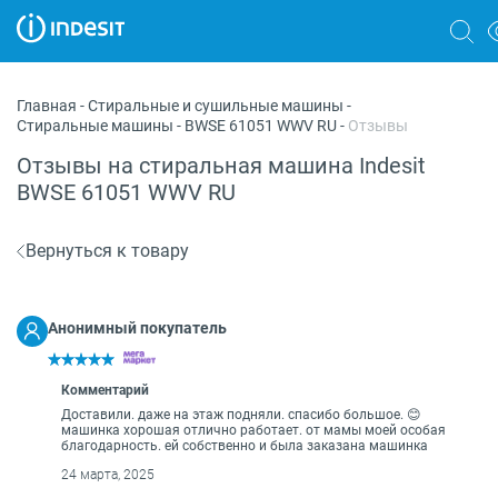
Холодильники
Главная
-
Стиральные и сушильные машины
-
Стиральные машины
-
BWSE 61051 WWV RU
-
Отзывы
Морозильные камеры
Отзывы на стиральная машина Indesit
Стиральные и сушильные машины
BWSE 61051 WWV RU
Посудомоечные машины
Вернуться к товару
Плиты
Духовые шкафы
Анонимный покупатель
Вытяжки
Комментарий
Варочные панели
Доставили. даже на этаж подняли. спасибо большое. 😊
машинка хорошая отлично работает. от мамы моей особая
благодарность. ей собственно и была заказана машинка
Микроволновые печи
24 марта, 2025