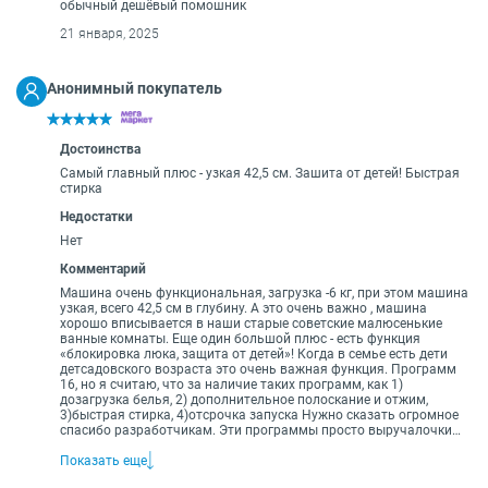
обычный дешёвый помошник
21 января, 2025
Анонимный покупатель
Достоинства
Самый главный плюс - узкая 42,5 см. Зашита от детей! Быстрая
стирка
Недостатки
Нет
Комментарий
Машина очень функциональная, загрузка -6 кг, при этом машина
узкая, всего 42,5 см в глубину. А это очень важно , машина
хорошо вписывается в наши старые советские малюсенькие
ванные комнаты. Еще один большой плюс - есть функция
«блокировка люка, защита от детей»! Когда в семье есть дети
детсадовского возраста это очень важная функция. Программ
16, но я считаю, что за наличие таких программ, как 1)
дозагрузка белья, 2) дополнительное полоскание и отжим,
3)быстрая стирка, 4)отсрочка запуска Нужно сказать огромное
спасибо разработчикам. Эти программы просто выручалочки
для семей с малыми детками, когда стирка что называется 24/7.
Показать еще
А дополнительное полоскание позволяет избавиться от запаха
порошка и не вызывает аллергии у детей.