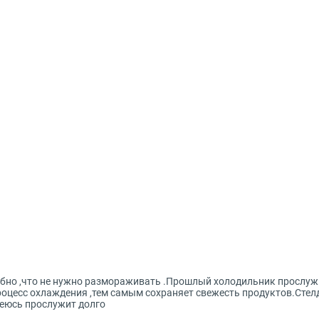
обно ,что не нужно размораживать .Прошлый холодильник прослужил
оцесс охлаждения ,тем самым сохраняет свежесть продуктов.Стелд
еюсь прослужит долго