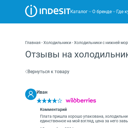
Каталог
О бренде
Где к
Холодильники
Морозильные камеры
Главная
-
Холодильники
-
Холодильники с нижней мо
Стиральные и сушильные машины
Отзывы на холодильник
Посудомоечные машины
Вернуться к товару
Плиты
Духовые шкафы
Иван
Вытяжки
Комментарий
Варочные панели
Плата пришла хорошо упакована, холодильник 
единственное на мой взгляд, цена за него за
Микроволновые печи