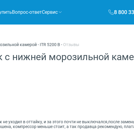
8 800 3
упить
Вопрос-ответ
Сервис
розильной камерой
-
ITR 5200 B
-
Отзывы
 с нижней морозильной камеро
не уходил в оттайку, и за этого почти не выключался,после замены
вышена, компрессор меньше стоит, а так продавца рекомендую, пла